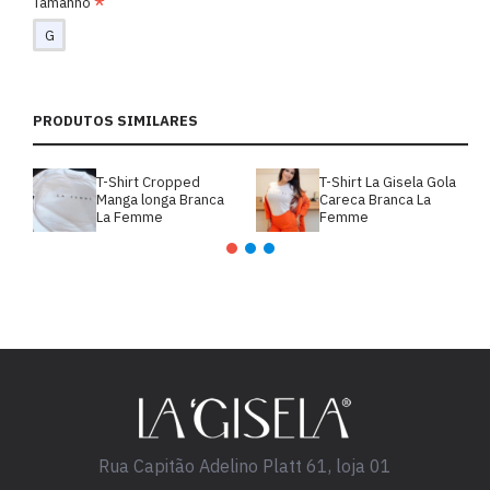
Tamanho
G
PRODUTOS SIMILARES
T-Shirt Cropped
T-Shirt La Gisela Gola
Manga longa Branca
Careca Branca La
La Femme
Femme
Rua Capitão Adelino Platt 61, loja 01