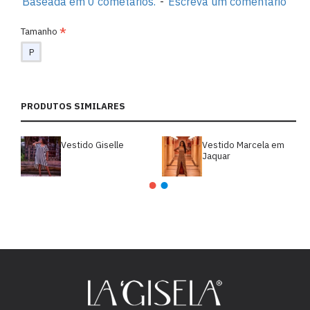
Baseada em 0 cometários.
-
Escreva um comentário
Tamanho
P
PRODUTOS SIMILARES
Vestido Giselle
Vestido Marcela em
Jaquar