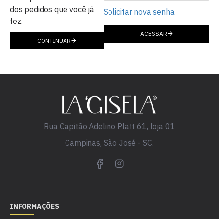
dos pedidos que você já
Solicitar nova senha
fez.
ACESSAR
CONTINUAR
Rua Capitão Adelino Platt 61, loja 01
Campinas, São José - SC.
INFORMAÇÕES