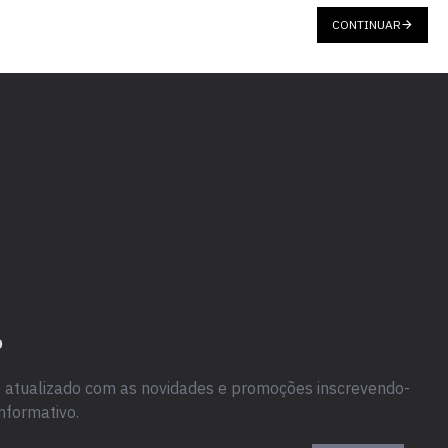
CONTINUAR
O
atualizado com as novidades e promoções inscrevendo-
nformativo.