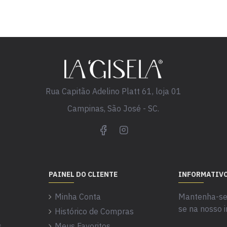
Rua Capitão Adelino Platt 61, loja 01
Campinas, São José - SC.
PAINEL DO CLIENTE
INFORMATIV
Minha Conta
Mantenha-se 
se na nosso i
Histórico de Compras
s
Meus Favoritos